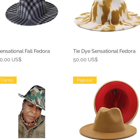
ensational Fall Fedora
Vista rápida
Tie Dye Sensational Fedora
Vista rápida
recio
Precio
0,00 US$
50,00 US$
Camo
Popular