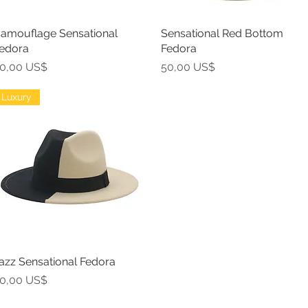
amouflage Sensational
Vista rápida
Sensational Red Bottom
Vista rápida
edora
Fedora
recio
Precio
0,00 US$
50,00 US$
Luxury
azz Sensational Fedora
Vista rápida
recio
0,00 US$