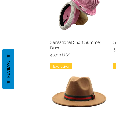
Sensational Short Summer
Vista rápida
S
Brim
P
5
Precio
40,00 US$
REVIEWS
Exclusive