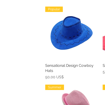
Popular
Sensational Design Cowboy
Vista rápida
S
Hats
P
5
Precio
50,00 US$
Summer