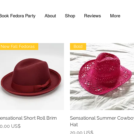
Book Fedora Party
About
Shop
Reviews
More
New Fall Fedoras
Bold
ensational Short Roll Brim
Vista rápida
Sensational Summer Cowbo
Vista rápida
Hat
recio
0,00 US$
Precio
20,00 US$