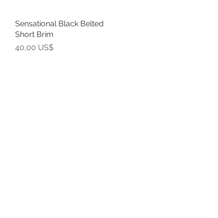
Sensational Black Belted
Vista rápida
Short Brim
Precio
40,00 US$