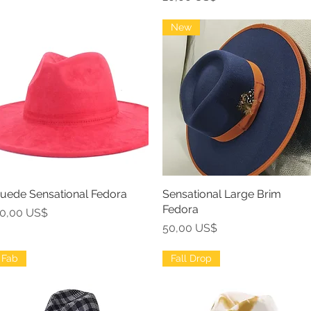
New
uede Sensational Fedora
Vista rápida
Sensational Large Brim
Vista rápida
Fedora
recio
0,00 US$
Precio
50,00 US$
Fab
Fall Drop