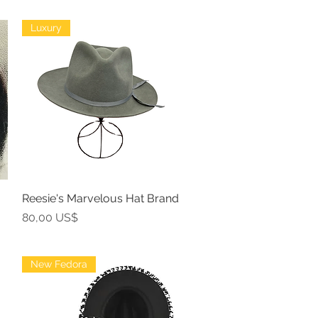
Luxury
Reesie's Marvelous Hat Brand
Vista rápida
Precio
80,00 US$
New Fedora