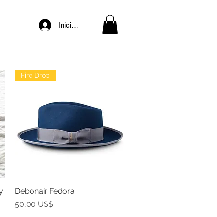
Iniciar sesión
Fire Drop
y
Debonair Fedora
Vista rápida
Precio
50,00 US$