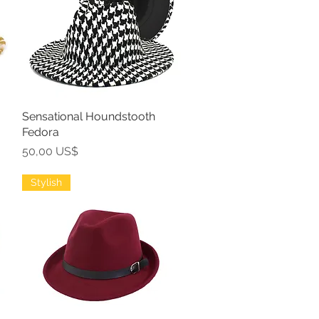
Sensational Houndstooth
Vista rápida
Fedora
Precio
50,00 US$
Stylish