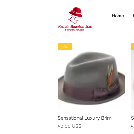
Home
Fab
Sensational Luxury Brim
Vista rápida
S
Precio
P
50,00 US$
5